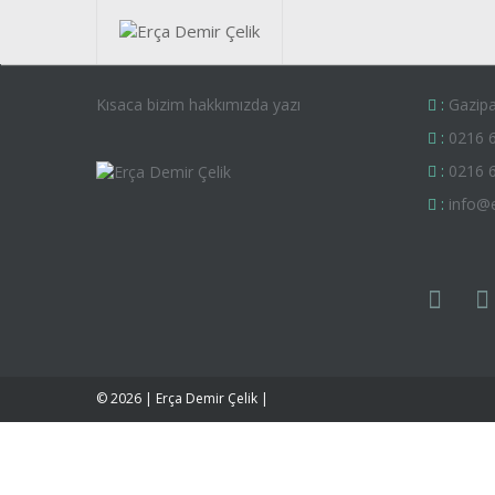
Kısaca bizim hakkımızda yazı
:
Gazipa
:
0216 
:
0216 
:
info@
© 2026 | Erça Demir Çelik |