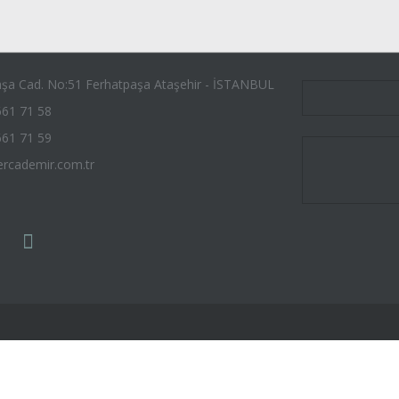
şa Cad. No:51 Ferhatpaşa Ataşehir - İSTANBUL
661 71 58
661 71 59
ercademir.com.tr