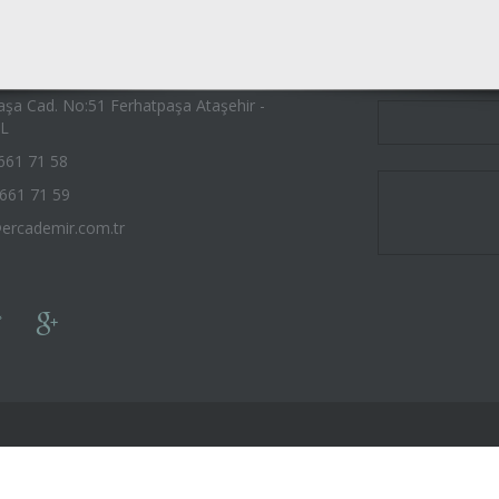
aşa Cad. No:51 Ferhatpaşa Ataşehir -
L
661 71 58
661 71 59
ercademir.com.tr