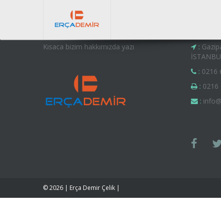
Kısaca bizim hakkımızda yazı
:
Gazip
İSTANBU
:
0216 
:
0216 
:
info@
© 2026 | Erça Demir Çelik |